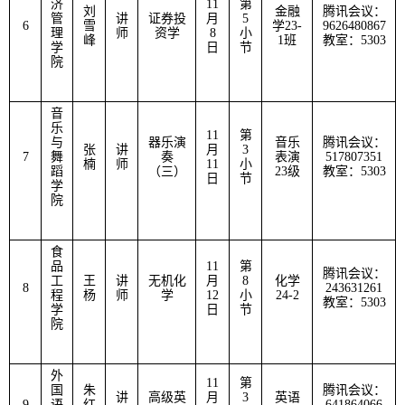
济
11
第
刘
金融
腾讯会议：
管
讲
证券投
月
5
6
雪
学
23-
9626480867
理
师
资学
8
小
峰
1
班
教室：
5303
学
日
节
院
音
乐
11
第
与
器乐演
音乐
腾讯会议：
张
讲
月
3
7
舞
奏
表演
517807351
楠
师
11
小
蹈
（三）
23
级
教室：
5303
日
节
学
院
食
品
11
第
腾讯会议：
工
王
讲
无机化
月
8
化学
8
243631261
程
杨
师
学
12
小
24-2
教室：
5303
学
日
节
院
外
11
第
国
朱
腾讯会议：
讲
高级英
月
3
英语
9
语
红
641864066