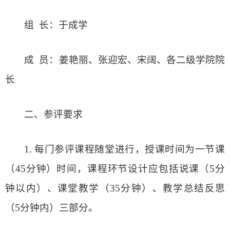
组
长：于成学
成
员：姜艳丽、张迎宏、宋阔、各二级学院院
长
二、参评要求
1.
每门参评课程随堂进行，授课时间为一节课
（
45
分钟）时间，课程环节设计应包括说课（
5
分
钟以内）、课堂教学（
35
分钟）、教学总结反思
（
5
分钟内）三部分。