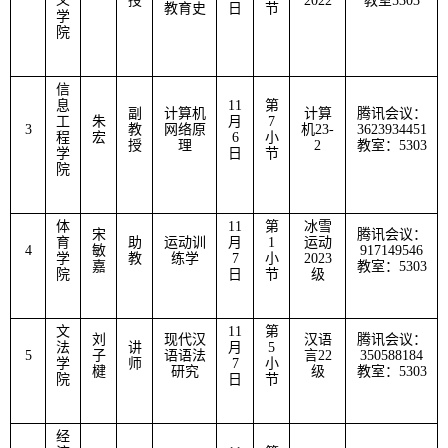
义
授
2022
教室
5303
教育史
日
节
学
院
信
息
11
第
副
计算机
计算
腾讯会议：
工
朱
月
7
3
教
网络原
机
23-
3623934451
程
宏
6
小
授
理
2
教室：
5303
学
日
节
院
体
11
第
冰雪
宋
腾讯会议：
育
助
运动训
月
1
运动
4
敏
917149546
学
教
练学
7
小
2023
嘉
教室：
5303
院
日
节
级
文
11
第
刘
现代汉
汉语
腾讯会议：
法
讲
月
5
5
子
语语法
言
22
350588184
学
师
7
小
楗
研究
级
教室：
5303
院
日
节
经