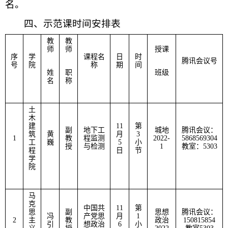
名。
四、
示
范课时间安排
表
教
教
师
师
授课
序
学
课程名
日
时
腾讯会议号
号
院
称
期
间
姓
职
班级
名
称
土
木
建
11
第
副
地下工
城地
腾讯会议：
筑
黄
月
3
1
教
程监测
2022-
5868569304
工
巍
5
小
授
与检测
1
教室：
5303
程
日
节
学
院
马
克
中国共
11
第
思
副
思想
腾讯会议：
冯
产党思
月
1
2
主
教
政治
150815854
引
想政治
6
小