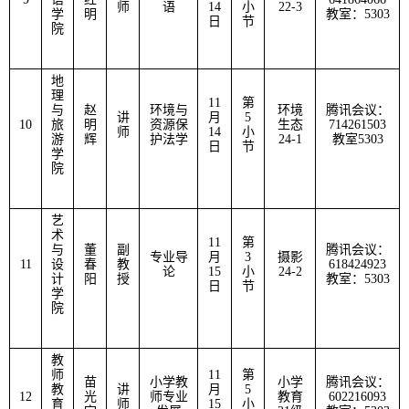
师
语
14
小
22-3
学
明
教室：
5303
日
节
院
地
理
11
第
与
赵
环境与
环境
腾讯会议：
讲
月
5
10
旅
明
资源保
生态
714261503
师
14
小
游
辉
护法学
24-1
教室
5303
日
节
学
院
艺
术
11
第
与
董
副
腾讯会议：
专业导
月
3
摄影
11
设
春
教
618424923
论
15
小
24-2
计
阳
授
教室：
5303
日
节
学
院
教
师
11
第
苗
小学教
小学
腾讯会议：
教
讲
月
5
12
光
师专业
教育
602216093
育
师
15
小